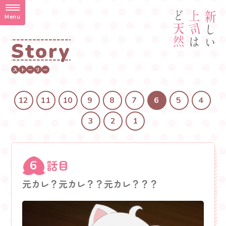
Menu
S
t
o
r
y
ス
ト
ー
リ
ー
12
11
10
9
8
7
6
5
4
3
2
1
話目
6
元カレ？元カレ？？元カレ？？？