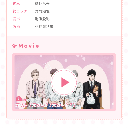
脚本
横谷昌宏
絵コンテ
渡部穏寛
演出
池田愛彩
原画
小林茉利奈
Movie