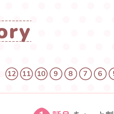
o
r
y
12
11
10
9
8
7
6