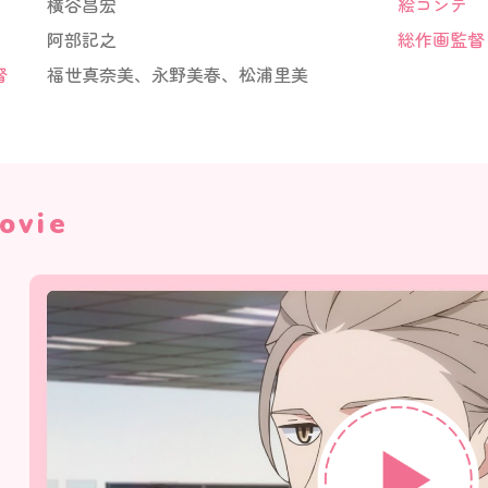
横谷昌宏
絵コンテ
阿部記之
総作画監督
督
福世真奈美、永野美春、松浦里美
ovie