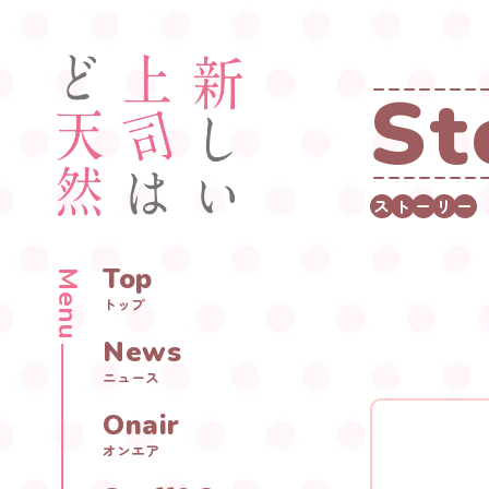
S
t
ス
ト
ー
リ
ー
Top
Menu
トップ
News
ニュース
Onair
オンエア