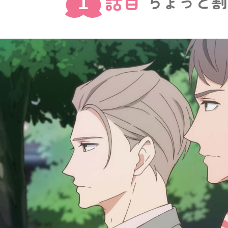
話目
1
ちょっと割