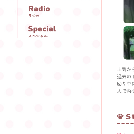
Radio
ラジオ
Special
スペシャル
上司か
過去の
回り中
人で内
S