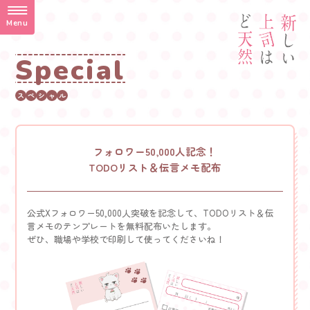
Menu
S
p
e
c
i
a
l
ス
ペ
シ
ャ
ル
フォロワー50,000人記念！
TODOリスト＆伝言メモ配布
公式Xフォロワー50,000人突破を記念して、
TODOリスト＆伝
言メモのテンプレートを無料配布いたします。
ぜひ、職場や学校で印刷して使ってくださいね！