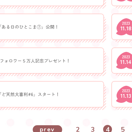
2023
「ある日のひとこま⑦」公開！
11.18
2023
Xフォロワー５万人記念プレゼント！
11.14
2023
「ど天然大喜利#6」スタート！
11.13
2
3
4
5
prev