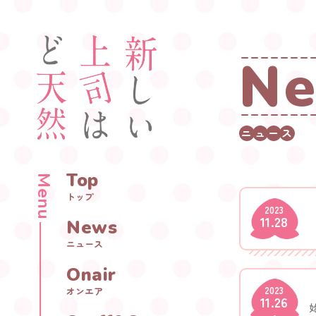
N
ニ
ュ
ー
ス
Top
Menu
トップ
2023
11.28
News
ニュース
Onair
2023
オンエア
11.26