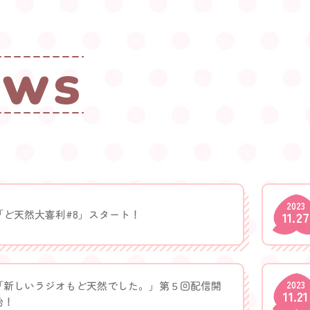
e
w
s
2023
「ど天然大喜利#8」スタート！
11.27
「新しいラジオもど天然でした。」第５回配信開
2023
11.21
始！