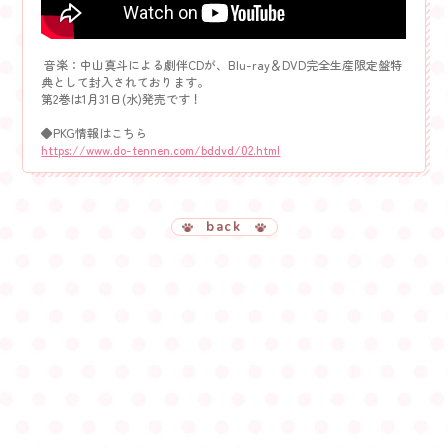
音楽：中山真斗による劇伴CDが、Blu-ray＆DVD完全生産限定盤特
典として封入されております。
第2巻は1月31日(水)発売です！
◆PKG情報はこちら
https://www.do-tennen.com/bddvd/02.html
back