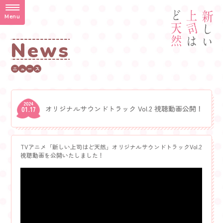
Menu
N
e
w
s
ニ
ュ
ー
ス
2024
オリジナルサウンドトラック Vol.2 視聴動画公開！
01.17
TVアニメ「新しい上司はど天然」オリジナルサウンドトラックVol.2
視聴動画を公開いたしました！